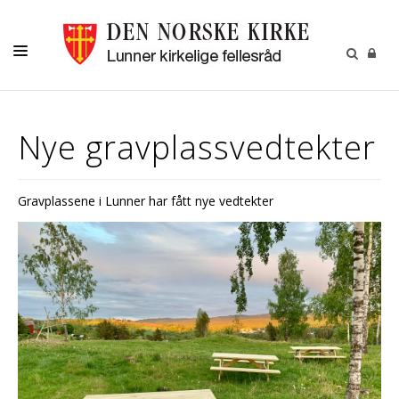
LIVETS GANG
Nye gravplassvedtekter
BARN OG UNGE
OM OSS
Gravplassene i Lunner har fått nye vedtekter
MENIGHETSBLADET
KALENDER
KONTAKT