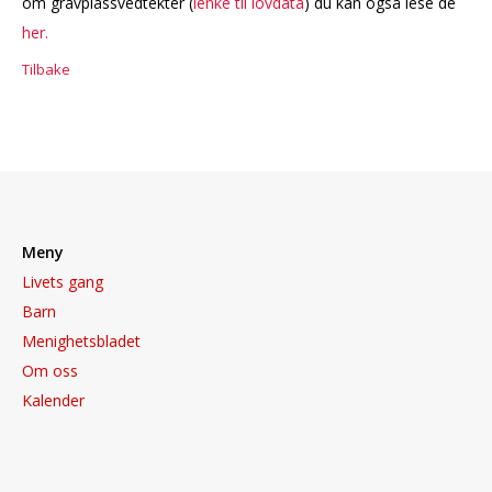
om gravplassvedtekter (
lenke til lovdata
) du kan også lese de
her.
Tilbake
Meny
Livets gang
Barn
Menighetsbladet
Om oss
Kalender