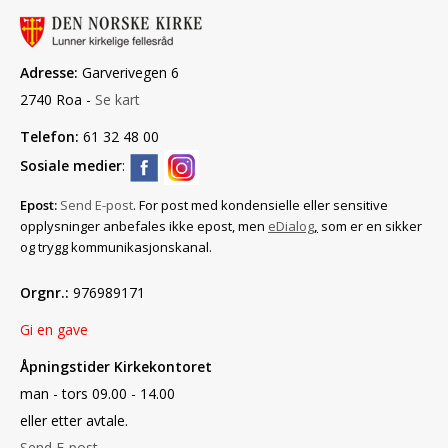
Adresse:
Garverivegen 6
2740 Roa -
Se kart
Telefon:
61 32 48 00
Sosiale medier
:
Epost:
Send E-post
. For post med konfidensielle eller sensitive
opplysninger anbefales ikke epost, men
eDialog
,
som er en sikker
og trygg kommunikasjonskanal.
Orgnr.:
976989171
Gi en gave
Åpningstider Kirkekontoret
man - tors 09.00 - 14.00
eller etter avtale.
Send E-post