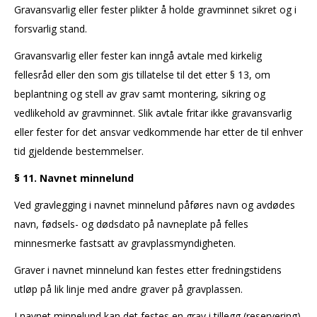
Gravansvarlig eller fester plikter å holde gravminnet sikret og i
forsvarlig stand.
Gravansvarlig eller fester kan inngå avtale med kirkelig
fellesråd eller den som gis tillatelse til det etter § 13, om
beplantning og stell av grav samt montering, sikring og
vedlikehold av gravminnet. Slik avtale fritar ikke gravansvarlig
eller fester for det ansvar vedkommende har etter de til enhver
tid gjeldende bestemmelser.
§ 11. Navnet minnelund
Ved gravlegging i navnet minnelund påføres navn og avdødes
navn, fødsels- og dødsdato på navneplate på felles
minnesmerke fastsatt av gravplassmyndigheten.
Graver i navnet minnelund kan festes etter fredningstidens
utløp på lik linje med andre graver på gravplassen.
I navnet minnelund kan det festes en grav i tillegg (reservering)