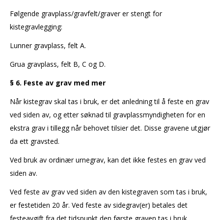
Følgende gravplass/gravfelt/graver er stengt for
kistegravlegging:
Lunner gravplass, felt A.
Grua gravplass, felt B, C og D.
§ 6. Feste av grav med mer
Når kistegrav skal tas i bruk, er det anledning til å feste en grav
ved siden av, og etter søknad til gravplassmyndigheten for en
ekstra grav i tillegg når behovet tilsier det. Disse gravene utgjør
da ett gravsted.
Ved bruk av ordinær urnegrav, kan det ikke festes en grav ved
siden av.
Ved feste av grav ved siden av den kistegraven som tas i bruk,
er festetiden 20 år. Ved feste av sidegrav(er) betales det
festeavgift fra det tidspunkt den første graven tas i bruk.