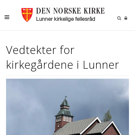
LIVETS GANG
Vedtekter for
BARN OG UNGE
kirkegårdene i Lunner
OM OSS
MENIGHETSBLADET
KALENDER
KONTAKT