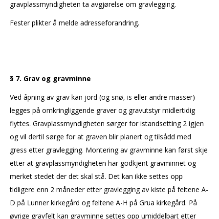
gravplassmyndigheten ta avgjørelse om gravlegging.
Fester plikter å melde adresseforandring.
§ 7. Grav og gravminne
Ved åpning av grav kan jord (og snø, is eller andre masser)
legges på omkringliggende graver og gravutstyr midlertidig
flyttes. Gravplassmyndigheten sørger for istandsetting 2 igjen
og vil dertil sørge for at graven blir planert og tilsådd med
gress etter gravlegging. Montering av gravminne kan først skje
etter at gravplassmyndigheten har godkjent gravminnet og
merket stedet der det skal stå. Det kan ikke settes opp
tidligere enn 2 måneder etter gravlegging av kiste på feltene A-
D på Lunner kirkegård og feltene A-H på Grua kirkegård. På
øvrige gravfelt kan gravminne settes opp umiddelbart etter