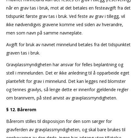
når en grav tas i bruk, mot at det betales en festeavgift fra det
tidspunkt første grav tas i bruk. Ved feste av grav i tillegg, vil
ikke nødvendigvis gravene komme ved siden av hverandre,
men som navn på samme navneplate.
Avgift for bruk av navnet minnelund betales fra det tidspunktet
graven tas i bruk.
Gravplassmyndigheten har ansvar for felles beplantning og
stell i minnelunden. Det er ikke anledning til å opparbeide eget
plantefelt for grav i minnelund. Det kan legges ned blomster
og tennes gravlys, så lenge dette er innenfor gjeldende regler
om brannvern, på sted anvist av gravplassmyndigheten.
§ 12. Bårerom
Bårerom stilles til disposisjon for den som sørger for
gravferden av gravplassmyndigheten, og skal bare brukes til
oppbevaring av den døde. Ingen har adgang uten tillatelse.