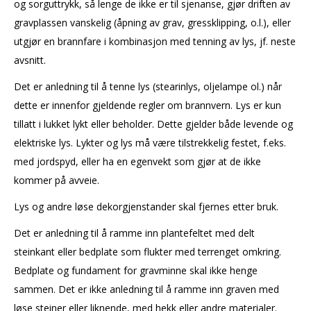
og sorguttrykk, så lenge de ikke er til sjenanse, gjør driften av
gravplassen vanskelig (åpning av grav, gressklipping, o.l.), eller
utgjør en brannfare i kombinasjon med tenning av lys, jf. neste
avsnitt.
Det er anledning til å tenne lys (stearinlys, oljelampe ol.) når
dette er innenfor gjeldende regler om brannvern. Lys er kun
tillatt i lukket lykt eller beholder. Dette gjelder både levende og
elektriske lys. Lykter og lys må være tilstrekkelig festet, f.eks.
med jordspyd, eller ha en egenvekt som gjør at de ikke
kommer på avveie.
Lys og andre løse dekorgjenstander skal fjernes etter bruk.
Det er anledning til å ramme inn plantefeltet med delt
steinkant eller bedplate som flukter med terrenget omkring.
Bedplate og fundament for gravminne skal ikke henge
sammen. Det er ikke anledning til å ramme inn graven med
løse steiner eller liknende, med hekk eller andre materialer.