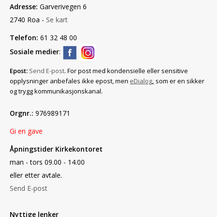
Adresse:
Garverivegen 6
2740 Roa -
Se kart
Telefon:
61 32 48 00
Sosiale medier
:
Epost:
Send E-post
. For post med konfidensielle eller sensitive
opplysninger anbefales ikke epost, men
eDialog
,
som er en sikker
og trygg kommunikasjonskanal.
Orgnr.:
976989171
Gi en gave
Åpningstider Kirkekontoret
man - tors 09.00 - 14.00
eller etter avtale.
Send E-post
Nyttige lenker