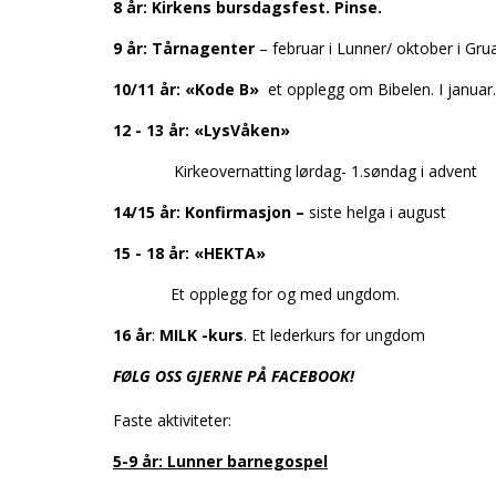
8 år: Kirkens bursdagsfest. Pinse.
9 år: Tårnagenter
– februar i Lunner/ oktober i Gru
10/11 år: «Kode B»
et opplegg om Bibelen. I januar.
12 - 13 år: «LysVåken»
Kirkeovernatting lørdag- 1.søndag i advent
14/15 år: Konfirmasjon –
siste helga i a
15 - 18 år: «HEKTA»
Et opplegg for og med ungdom.
16 år
:
MILK -kurs
. Et lederkurs for ungdom
FØLG OSS GJERNE PÅ FACEBOOK!
Faste aktiviteter:
5-9 år: Lunner barnegospel