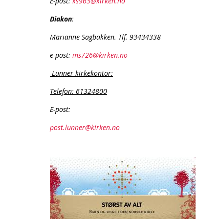
E-post:
ks963@kirken.no
Diakon
:
Marianne Sagbakken. Tlf. 93434338
e-post:
ms726@kirken.no
Lunner kirkekontor:
Telefon: 61324800
E-post:
post.lunner@kirken.no