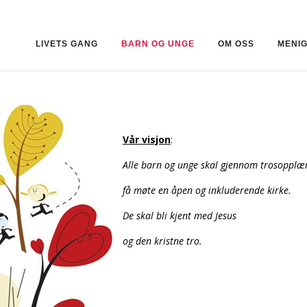
LIVETS GANG
BARN OG UNGE
OM OSS
MENI
Vår visjon
:
Alle barn og unge skal gjennom trosopplæ
få møte en åpen og inkluderende kirke.
De skal bli kjent
med
Jesus
og den kristne tro.