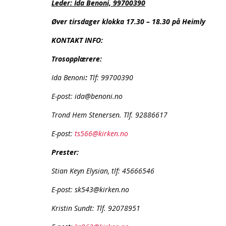
Leder: Ida Benoni, 99700390
Øver tirsdager klokka 17.30 – 18.30 på Heimly
KONTAKT INFO:
Trosopplærere:
Ida Benoni
:
Tlf: 99700390
E-post: ida@benoni.no
Trond Hem Stenersen. Tlf. 92886617
E-post:
ts566@kirken.no
Prester:
Stian Keyn Elysian, tlf: 45666546
E-post: sk543@kirken.no
Kristin Sundt: Tlf. 92078951