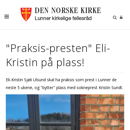
LIVETS GANG
"Praksis-presten" Eli-
BARN OG UNGE
Kristin på plass!
OM OSS
MENIGHETSBLADET
Eli-Kristin Sjøli Ulsund skal ha praksis som prest i Lunner de
KALENDER
neste 5 ukene, og "bytter" plass med sokneprest Kristin Sundt.
KONTAKT