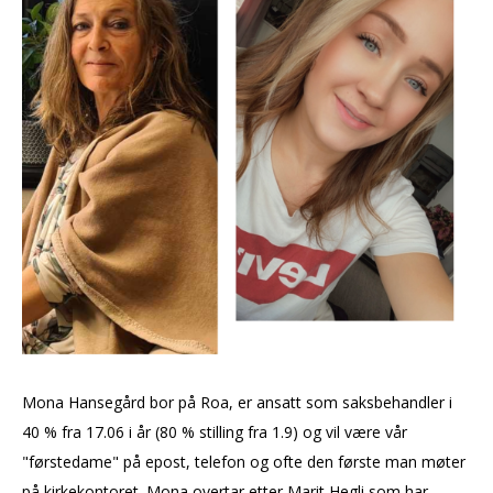
Mona Hansegård bor på Roa, er ansatt som saksbehandler i
40 % fra 17.06 i år (80 % stilling fra 1.9) og vil være vår
"førstedame" på epost, telefon og ofte den første man møter
på kirkekontoret. Mona overtar etter Marit Hegli som har