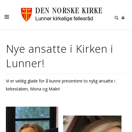
LIVETS GANG
Nye ansatte i Kirken i
BARN OG UNGE
Lunner!
OM OSS
MENIGHETSBLADET
Vi er veldig glade for å kunne presentere to nylig ansatte i
KALENDER
kirkestaben, Mona og Malin!
KONTAKT