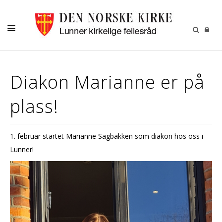
LIVETS GANG
Diakon Marianne er på
BARN OG UNGE
plass!
OM OSS
MENIGHETSBLADET
1. februar startet Marianne Sagbakken som diakon hos oss i
KALENDER
Lunner!
KONTAKT