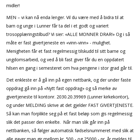
midler!
MEN – vi kan nå enda lenger. Vil du være med å bidra til at
barn og unge i Lunner får ta del i et godt og variert
trosopplæringstilbud? Vi sier: «ALLE MONNER DRAR!» Og i så
måte er fast givertjeneste en «vinn-vinn» - mulighet.
Menigheten får et fast regelmessig tilskudd til sitt barne og
ungdomsarbeid, og ved å bli fast giver får du en oppdatert
hilsen en gang i semesteret om hva pengene i stor grad går til.
Det enkleste er å gå inn på egen nettbank, og der under faste
oppdrag
gå inn på «Nytt fast oppdrag» og så merke
av
givertjeneste
til
kontonr.
2030.20.39969
(Lunner kirkekontor),
og under MELDING skrive at det gjelder FAST GIVERTJENESTE.
Så kan man
forplikte seg på et fast beløp som gis
regelmessig
slik det passer den enkelte.
Når man slik går inn på
nettbanken, så følger automatisk fødselsnummeret med slik at
alle gaver man gir
mellom
kr. 500,-
og 25000,- pr.
år
meldes til