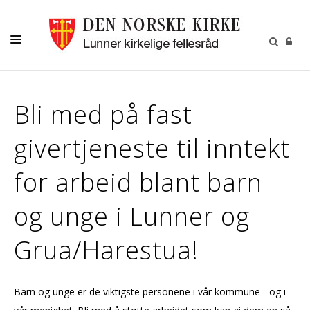
LIVETS GANG
Bli med på fast
BARN OG UNGE
givertjeneste til inntekt
OM OSS
MENIGHETSBLADET
for arbeid blant barn
KALENDER
og unge i Lunner og
KONTAKT
Grua/Harestua!
Barn og unge er de viktigste personene i vår kommune - og i