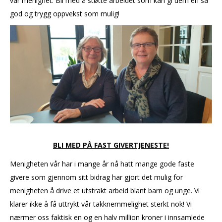
vår menighet. Bli med å støtte arbeidet som kan gi dem en så
god og trygg oppvekst som mulig!
BLI MED PÅ FAST GIVERTJENESTE!
Menigheten vår har i mange år nå hatt mange gode faste
givere som gjennom sitt bidrag har gjort det mulig for
menigheten å drive et utstrakt arbeid blant barn og unge. Vi
klarer ikke å få uttrykt vår takknemmelighet sterkt nok! Vi
nærmer oss faktisk en og en halv million kroner i innsamlede