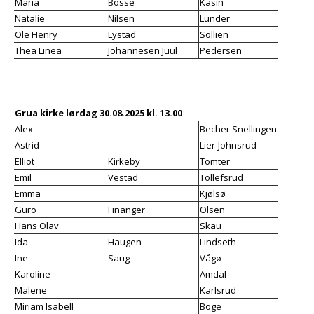
Maria
Bosse
Kasin
Natalie
Nilsen
Lunder
Ole Henry
Lystad
Sollien
Thea Linea
Johannesen Juul
Pedersen
Grua kirke lørdag 30.08.2025 kl. 13.00
Alex
Becher Snellingen
Astrid
Lier-Johnsrud
Elliot
Kirkeby
Tomter
Emil
Vestad
Tollefsrud
Emma
Kjølsø
Guro
Finanger
Olsen
Hans Olav
Skau
Ida
Haugen
Lindseth
Ine
Saug
Vågø
Karoline
Amdal
Malene
Karlsrud
Miriam Isabell
Boge