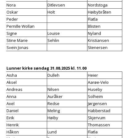
Nora
Ditlevsen
Nordstoga
Oskar
Holt
Høibybråten
Peder
Flatla
Pernille Wollan
Blisten
Signe
Louise
Nyland
Stine Marie
Sehlin
Kristiansen
Svein Jonas
Stenersen
Lunner kirke søndag 31.08.2025 kl. 11.00
Aisha
Dulleh
Heier
Aksel
Aarøe-Velo
Andreas
Nilsen
Huseby
Anna
Auråker
Solheim
Axel
Redse
Jørgensen
Daniel
Meling
Habberstad
Eirik
Høiby
Skjervum
Henrik
Thomassen
Håkon
Lund
Flatla