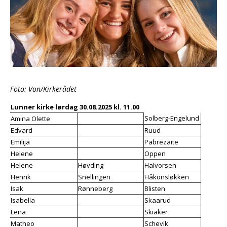
Foto: Von/Kirkerådet
Lunner kirke lørdag 30.08.2025 kl. 11.00
Solberg-Engelund
Amina Olette
Edvard
Ruud
Emilija
Pabrezaite
Helene
Oppen
Helene
Høvding
Halvorsen
Henrik
Snellingen
Håkonsløkken
Isak
Rønneberg
Blisten
Isabella
Skaarud
Lena
Skiaker
Matheo
Schevik