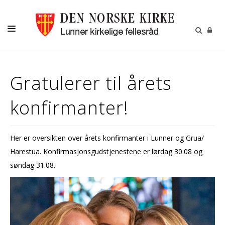
LIVETS GANG
Gratulerer til årets
BARN OG UNGE
konfirmanter!
OM OSS
MENIGHETSBLADET
Her er oversikten over årets konfirmanter i Lunner og Grua/
KALENDER
Harestua. Konfirmasjonsgudstjenestene er lørdag 30.08 og
KONTAKT
søndag 31.08.