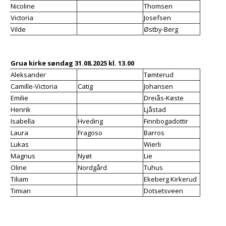
Nicoline
Thomsen
Victoria
Josefsen
Vilde
Østby-Berg
Grua kirke søndag 31.08.2025 kl. 13.00
Aleksander
Tømterud
Camille-Victoria
Catig
Johansen
Emilie
Dreiås-Køste
Henrik
Ljåstad
Isabella
Hveding
Finnbogadottir
Laura
Fragoso
Barros
Lukas
Wierli
Magnus
Nyfløt
Lie
Oline
Nordgård
Tuhus
Tiliam
Ekeberg Kirkerud
Timian
Dotsetsveen