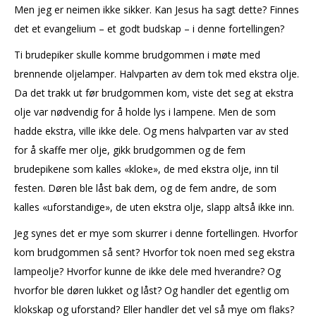
Men jeg er neimen ikke sikker. Kan Jesus ha sagt dette? Finnes
det et evangelium – et godt budskap – i denne fortellingen?
Ti brudepiker skulle komme brudgommen i møte med
brennende oljelamper. Halvparten av dem tok med ekstra olje.
Da det trakk ut før brudgommen kom, viste det seg at ekstra
olje var nødvendig for å holde lys i lampene. Men de som
hadde ekstra, ville ikke dele. Og mens halvparten var av sted
for å skaffe mer olje, gikk brudgommen og de fem
brudepikene som kalles «kloke», de med ekstra olje, inn til
festen. Døren ble låst bak dem, og de fem andre, de som
kalles «uforstandige», de uten ekstra olje, slapp altså ikke inn.
Jeg synes det er mye som skurrer i denne fortellingen. Hvorfor
kom brudgommen så sent? Hvorfor tok noen med seg ekstra
lampeolje? Hvorfor kunne de ikke dele med hverandre? Og
hvorfor ble døren lukket og låst? Og handler det egentlig om
klokskap og uforstand? Eller handler det vel så mye om flaks?