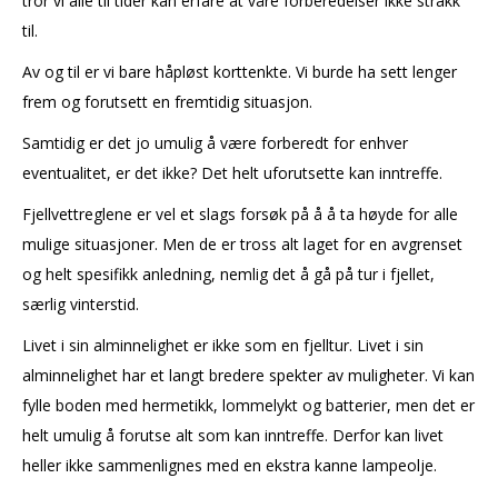
tror vi alle til tider kan erfare at våre forberedelser ikke strakk
til.
Av og til er vi bare håpløst korttenkte. Vi burde ha sett lenger
frem og forutsett en fremtidig situasjon.
Samtidig er det jo umulig å være forberedt for enhver
eventualitet, er det ikke? Det helt uforutsette kan inntreffe.
Fjellvettreglene er vel et slags forsøk på å å ta høyde for alle
mulige situasjoner. Men de er tross alt laget for en avgrenset
og helt spesifikk anledning, nemlig det å gå på tur i fjellet,
særlig vinterstid.
Livet i sin alminnelighet er ikke som en fjelltur. Livet i sin
alminnelighet har et langt bredere spekter av muligheter. Vi kan
fylle boden med hermetikk, lommelykt og batterier, men det er
helt umulig å forutse alt som kan inntreffe. Derfor kan livet
heller ikke sammenlignes med en ekstra kanne lampeolje.