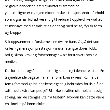
negative hendelser, særlig knyttet til framtidige
yrkesmuligheter og egen økonomiske situasjon. Andre forhold
som også har bidratt vesentlig til redusert opplevd livskvalitet
er misnøye med sosiale relasjoner og med helse, fysisk form
og kropp.»
Slik oppsummerer forskerne sine dystre funn. Også det som
kalles «generasjon prestasjon» møter stengte dører. Jobb,
bolig, klima, krav og forventninger – alt forsterket i sosiale
medier.
Derfor er det også en uutholdelig spenning i denne teksten. En
tilsynelatende bagatell får en enorm konsekvens. Kunne de
fem uforstandige brudepikene egentlig bebreides for ikke å ha
tatt med ekstra lampeolje? Blir ikke straffen uforholdsmessig
streng, når de stenges ute fra festen? Hvordan kan dette være
en liknelse på himmelriket?