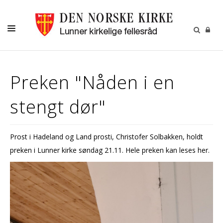
LIVETS GANG
Preken "Nåden i en
BARN OG UNGE
stengt dør"
OM OSS
MENIGHETSBLADET
Prost i Hadeland og Land prosti, Christofer Solbakken, holdt
KALENDER
preken i Lunner kirke søndag 21.11. Hele preken kan leses her.
KONTAKT