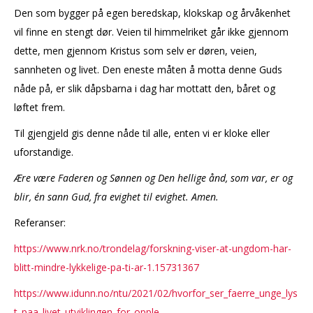
Den som bygger på egen beredskap, klokskap og årvåkenhet
vil finne en stengt dør. Veien til himmelriket går ikke gjennom
dette, men gjennom Kristus som selv er døren, veien,
sannheten og livet. Den eneste måten å motta denne Guds
nåde på, er slik dåpsbarna i dag har mottatt den, båret og
løftet frem.
Til gjengjeld gis denne nåde til alle, enten vi er kloke eller
uforstandige.
Ære være Faderen og Sønnen og Den hellige ånd, som var, er og
blir, én sann Gud, fra evighet til evighet. Amen.
Referanser:
https://www.nrk.no/trondelag/forskning-viser-at-ungdom-har-
blitt-mindre-lykkelige-pa-ti-ar-1.15731367
https://www.idunn.no/ntu/2021/02/hvorfor_ser_faerre_unge_lys
t_paa_livet_utviklingen_for_opple