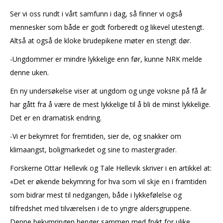
Ser vi oss rundt i vårt samfunn i dag, så finner vi også
mennesker som både er godt forberedt og likevel utestengt.
Altså at også de kloke brudepikene møter en stengt dør.
-Ungdommer er mindre lykkelige enn før, kunne NRK melde
denne uken.
En ny undersøkelse viser at ungdom og unge voksne på få år
har gått fra å være de mest lykkelige til å bli de minst lykkelige.
Det er en dramatisk endring.
-Vi er bekymret for fremtiden, sier de, og snakker om
klimaangst, boligmarkedet og sine to mastergrader.
Forskerne Ottar Hellevik og Tale Hellevik skriver i en artikkel at:
«Det er økende bekymring for hva som vil skje en i framtiden
som bidrar mest til nedgangen, både i lykkefølelse og
tilfredshet med tilværelsen i de to yngre aldersgruppene.
Denne bekymringen henger sammen med frykt for ulike